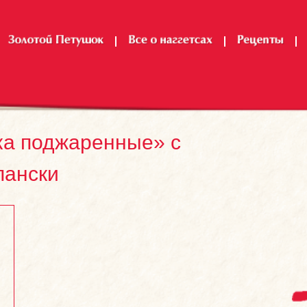
ка поджаренные» с
пански