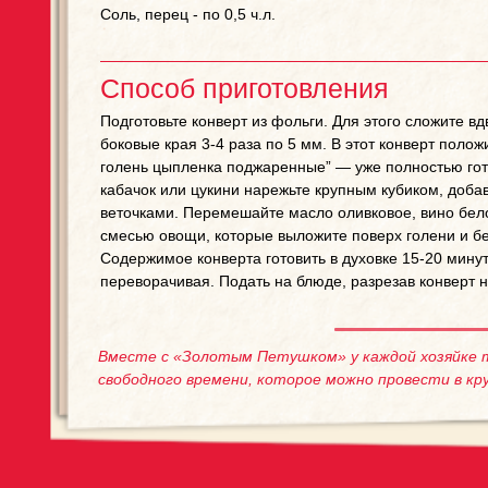
Соль, перец - по 0,5 ч.л.
Способ приготовления
Подготовьте конверт из фольги. Для этого сложите вд
боковые края 3-4 раза по 5 мм. В этот конверт пол
голень цыпленка поджаренные” — уже полностью гото
кабачок или цукини нарежьте крупным кубиком, доба
веточками. Перемешайте масло оливковое, вино белое
смесью овощи, которые выложите поверх голени и бед
Содержимое конверта готовить в духовке 15-20 минут
переворачивая. Подать на блюде, разрезав конверт н
Вместе с «Золотым Петушком» у каждой хозяйке 
свободного времени, которое можно провести в кру