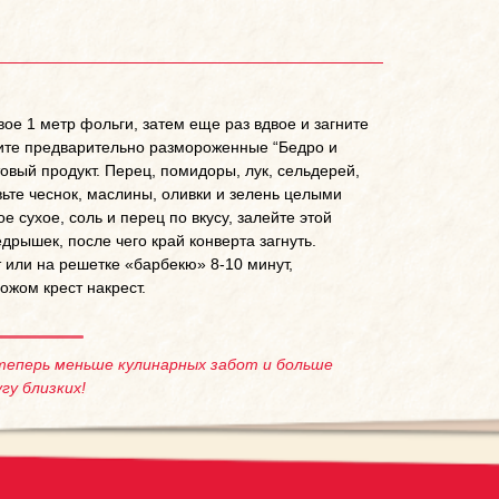
вое 1 метр фольги, затем еще раз вдвое и загните
ожите предварительно размороженные “Бедро и
вый продукт. Перец, помидоры, лук, сельдерей,
вьте чеснок, маслины, оливки и зелень целыми
 сухое, соль и перец по вкусу, залейте этой
рышек, после чего край конверта загнуть.
 или на решетке «барбекю» 8-10 минут,
ожом крест накрест.
теперь меньше кулинарных забот и больше
гу близких!