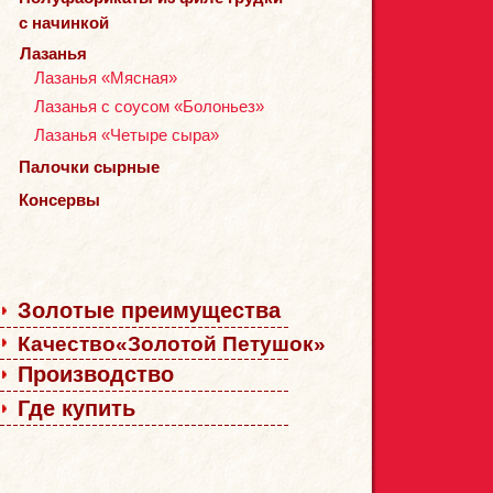
с начинкой
Лазанья
Лазанья «Мясная»
Лазанья с соусом «Болоньез»
Лазанья «Четыре сыра»
Палочки сырные
Консервы
Золотые преимущества
Качество«Золотой Петушок»
Производство
Где купить