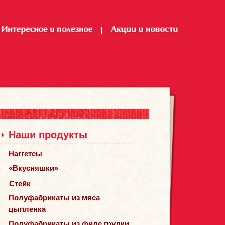
Наши продукты
Наггетсы
«Вкусняшки»
Стейк
Полуфабрикаты из мяса
цыпленка
Полуфабрикаты из филе грудки