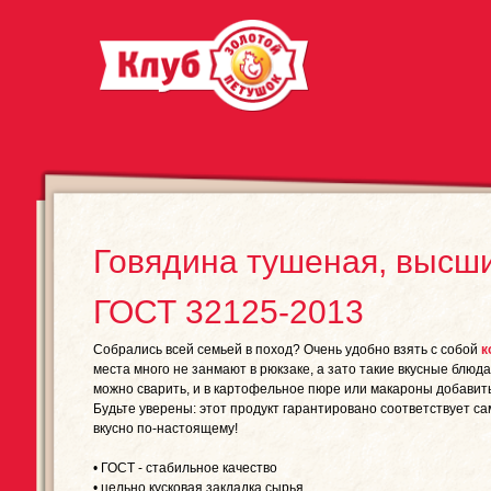
Говядина тушеная, высши
ГОСТ 32125-2013
Собрались всей семьей в поход? Очень удобно взять с собой
к
места много не занмают в рюкзаке, а зато такие вкусные блюда
можно сварить, и в картофельное пюре или макароны добавить
Будьте уверены: этот продукт гарантировано соответствует са
вкусно по-настоящему!
• ГОСТ - стабильное качество
• цельно кусковая закладка сырья